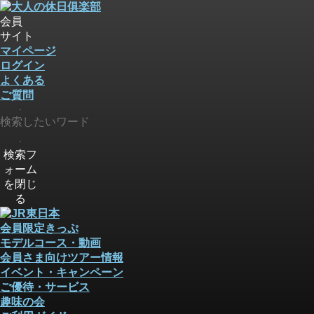
会員
サイト
マイページ
ログイン
よくある
ご質問
検索
検索
検索フ
ォーム
を閉じ
る
会員限定きっぷ
モデルコース・動画
会員さま向けツアー情報
イベント・キャンペーン
ご優待・サービス
趣味の会