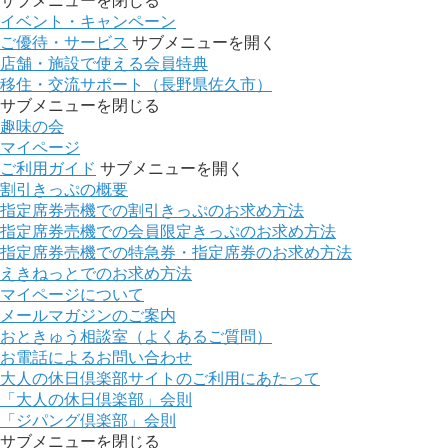
サブメニューを閉じる
イベント・キャンペーン
ご優待・サービス
サブメニューを開く
店舗・施設で使える会員特典
移住・交流サポート（長野県佐久市）
サブメニューを閉じる
趣味の会
マイページ
ご利用ガイド
サブメニューを開く
割引きっぷの概要
指定席券売機での割引きっぷのお求め方法
指定席券売機での会員限定きっぷのお求め方法
指定席券売機での特急券・指定席券のお求め方法
えきねっとでのお求め方法
マイページについて
メールマガジンのご案内
おときゅう相談室（よくあるご質問）
お電話によるお問い合わせ
大人の休日倶楽部サイトのご利用にあたって
「大人の休日倶楽部」会則
「ジパング倶楽部」会則
サブメニューを閉じる