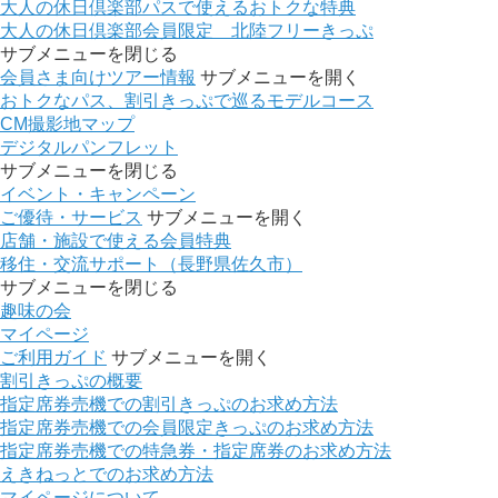
大人の休日倶楽部パスで使えるおトクな特典
大人の休日倶楽部会員限定 北陸フリーきっぷ
サブメニューを閉じる
会員さま向けツアー情報
サブメニューを開く
おトクなパス、割引きっぷで巡るモデルコース
CM撮影地マップ
デジタルパンフレット
サブメニューを閉じる
イベント・キャンペーン
ご優待・サービス
サブメニューを開く
店舗・施設で使える会員特典
移住・交流サポート（長野県佐久市）
サブメニューを閉じる
趣味の会
マイページ
ご利用ガイド
サブメニューを開く
割引きっぷの概要
指定席券売機での割引きっぷのお求め方法
指定席券売機での会員限定きっぷのお求め方法
指定席券売機での特急券・指定席券のお求め方法
えきねっとでのお求め方法
マイページについて