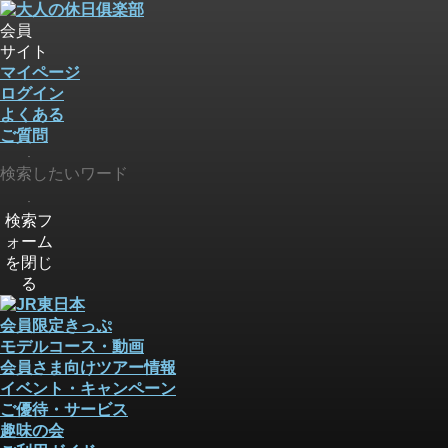
会員
サイト
マイページ
ログイン
よくある
ご質問
検索
検索
検索フ
ォーム
を閉じ
る
会員限定きっぷ
モデルコース・動画
会員さま向けツアー情報
イベント・キャンペーン
ご優待・サービス
趣味の会