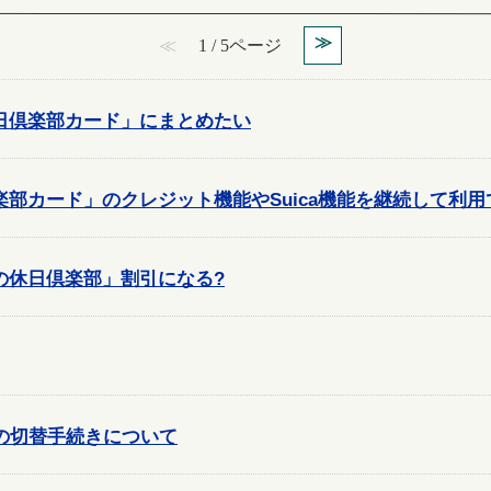
≫
≪
1 / 5ページ
日倶楽部カード」にまとめたい
部カード」のクレジット機能やSuica機能を継続して利用
の休日倶楽部」割引になる?
の切替手続きについて