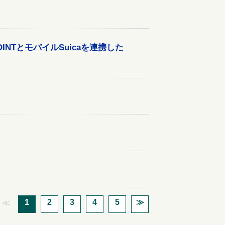
NTとモバイルSuicaを連携した
1
2
3
4
5
≫
≪