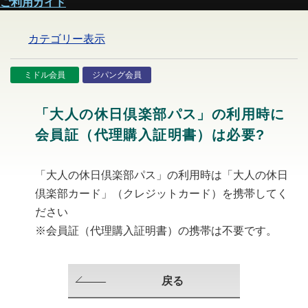
ご利用ガイド
カテゴリー表示
ミドル会員
ジパング会員
「大人の休日倶楽部パス」の利用時に
会員証（代理購入証明書）は必要?
「大人の休日倶楽部パス」の利用時は「大人の休日
倶楽部カード」（クレジットカード）を携帯してく
ださい
※会員証（代理購入証明書）の携帯は不要です。
戻る