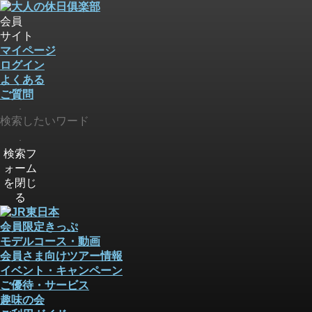
会員
サイト
マイページ
ログイン
よくある
ご質問
検索
検索
検索フ
ォーム
を閉じ
る
会員限定きっぷ
モデルコース・動画
会員さま向けツアー情報
イベント・キャンペーン
ご優待・サービス
趣味の会