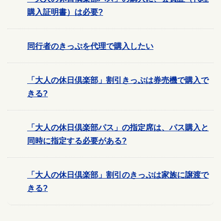
購入証明書）は必要?
同行者のきっぷを代理で購入したい
「大人の休日倶楽部」割引きっぷは券売機で購入で
きる?
「大人の休日倶楽部パス」の指定席は、パス購入と
同時に指定する必要がある?
「大人の休日倶楽部」割引のきっぷは家族に譲渡で
きる?