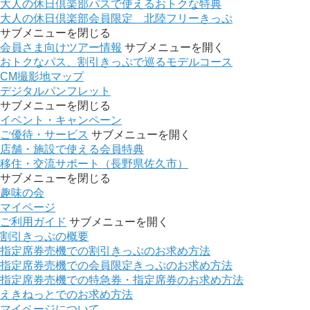
大人の休日倶楽部パスで使えるおトクな特典
大人の休日倶楽部会員限定 北陸フリーきっぷ
サブメニューを閉じる
会員さま向けツアー情報
サブメニューを開く
おトクなパス、割引きっぷで巡るモデルコース
CM撮影地マップ
デジタルパンフレット
サブメニューを閉じる
イベント・キャンペーン
ご優待・サービス
サブメニューを開く
店舗・施設で使える会員特典
移住・交流サポート（長野県佐久市）
サブメニューを閉じる
趣味の会
マイページ
ご利用ガイド
サブメニューを開く
割引きっぷの概要
指定席券売機での割引きっぷのお求め方法
指定席券売機での会員限定きっぷのお求め方法
指定席券売機での特急券・指定席券のお求め方法
えきねっとでのお求め方法
マイページについて