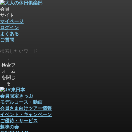
会員
サイト
マイページ
ログイン
よくある
ご質問
検索
検索
検索フ
ォーム
を閉じ
る
会員限定きっぷ
モデルコース・動画
会員さま向けツアー情報
イベント・キャンペーン
ご優待・サービス
趣味の会