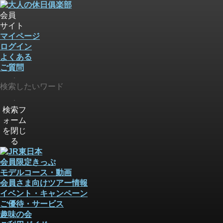
会員
サイト
マイページ
ログイン
よくある
ご質問
検索
検索
検索フ
ォーム
を閉じ
る
会員限定きっぷ
モデルコース・動画
会員さま向けツアー情報
イベント・キャンペーン
ご優待・サービス
趣味の会