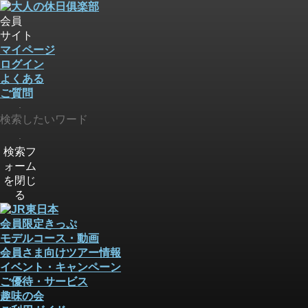
会員
サイト
マイページ
ログイン
よくある
ご質問
検索
検索
検索フ
ォーム
を閉じ
る
会員限定きっぷ
モデルコース・動画
会員さま向けツアー情報
イベント・キャンペーン
ご優待・サービス
趣味の会