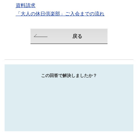
資料請求
「大人の休日倶楽部」ご入会までの流れ
戻る
この回答で解決しましたか？