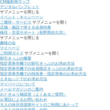
CM撮影地マップ
デジタルパンフレット
サブメニューを閉じる
イベント・キャンペーン
ご優待・サービス
サブメニューを開く
店舗・施設で使える会員特典
移住・交流サポート（長野県佐久市）
サブメニューを閉じる
趣味の会
マイページ
ご利用ガイド
サブメニューを開く
割引きっぷの概要
指定席券売機での割引きっぷのお求め方法
指定席券売機での会員限定きっぷのお求め方法
指定席券売機での特急券・指定席券のお求め方法
えきねっとでのお求め方法
マイページについて
メールマガジンのご案内
おときゅう相談室（よくあるご質問）
お電話によるお問い合わせ
大人の休日倶楽部サイトのご利用にあたって
「大人の休日倶楽部」会則