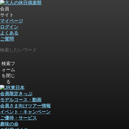
会員
サイト
マイページ
ログイン
よくある
ご質問
検索
検索
検索フ
ォーム
を閉じ
る
会員限定きっぷ
モデルコース・動画
会員さま向けツアー情報
イベント・キャンペーン
ご優待・サービス
趣味の会