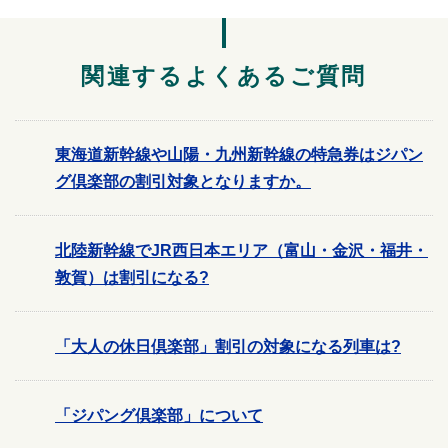
関連するよくあるご質問
東海道新幹線や山陽・九州新幹線の特急券はジパン
グ倶楽部の割引対象となりますか。
北陸新幹線でJR西日本エリア（富山・金沢・福井・
敦賀）は割引になる?
「大人の休日倶楽部」割引の対象になる列車は?
「ジパング倶楽部」について