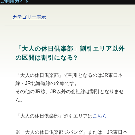
ご利用ガイド
カテゴリー表示
「大人の休日倶楽部」割引エリア以外
の区間は割引になる?
「大人の休日倶楽部」で割引となるのはJR東日本
線・JR北海道線の全線です。
その他のJR線、JR以外の会社線は割引となりませ
ん。
「大人の休日倶楽部」割引エリアは
こちら
※「大人の休日倶楽部ジパング」または「JR東日本