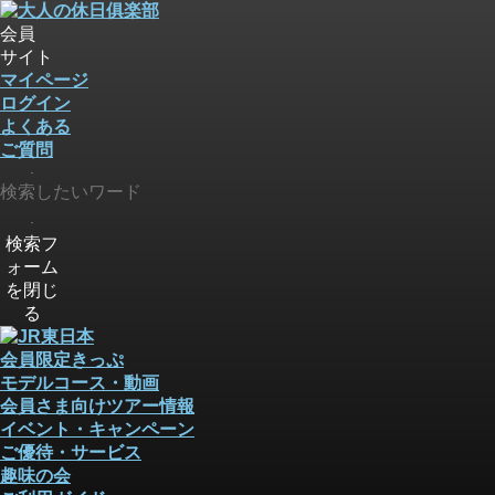
会員
サイト
マイページ
ログイン
よくある
ご質問
検索
検索
検索フ
ォーム
を閉じ
る
会員限定きっぷ
モデルコース・動画
会員さま向けツアー情報
イベント・キャンペーン
ご優待・サービス
趣味の会