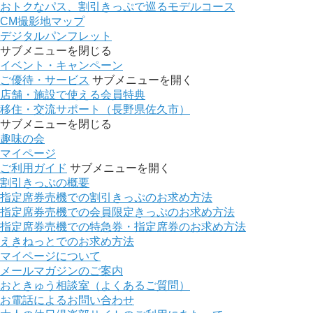
おトクなパス、割引きっぷで巡るモデルコース
CM撮影地マップ
デジタルパンフレット
サブメニューを閉じる
イベント・キャンペーン
ご優待・サービス
サブメニューを開く
店舗・施設で使える会員特典
移住・交流サポート（長野県佐久市）
サブメニューを閉じる
趣味の会
マイページ
ご利用ガイド
サブメニューを開く
割引きっぷの概要
指定席券売機での割引きっぷのお求め方法
指定席券売機での会員限定きっぷのお求め方法
指定席券売機での特急券・指定席券のお求め方法
えきねっとでのお求め方法
マイページについて
メールマガジンのご案内
おときゅう相談室（よくあるご質問）
お電話によるお問い合わせ