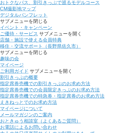
おトクなパス、割引きっぷで巡るモデルコース
CM撮影地マップ
デジタルパンフレット
サブメニューを閉じる
イベント・キャンペーン
ご優待・サービス
サブメニューを開く
店舗・施設で使える会員特典
移住・交流サポート（長野県佐久市）
サブメニューを閉じる
趣味の会
マイページ
ご利用ガイド
サブメニューを開く
割引きっぷの概要
指定席券売機での割引きっぷのお求め方法
指定席券売機での会員限定きっぷのお求め方法
指定席券売機での特急券・指定席券のお求め方法
えきねっとでのお求め方法
マイページについて
メールマガジンのご案内
おときゅう相談室（よくあるご質問）
お電話によるお問い合わせ