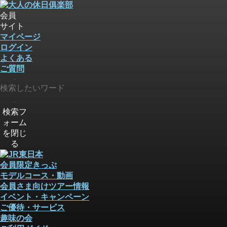
会員
サイト
マイページ
ログイン
よくある
ご質問
検索
検索
検索フ
ォーム
を閉じ
る
会員限定きっぷ
モデルコース・動画
会員さま向けツアー情報
イベント・キャンペーン
ご優待・サービス
趣味の会