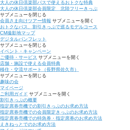
大人の休日倶楽部パスで使えるおトクな特典
大人の休日倶楽部会員限定 北陸フリーきっぷ
サブメニューを閉じる
会員さま向けツアー情報
サブメニューを開く
おトクなパス、割引きっぷで巡るモデルコース
CM撮影地マップ
デジタルパンフレット
サブメニューを閉じる
イベント・キャンペーン
ご優待・サービス
サブメニューを開く
店舗・施設で使える会員特典
移住・交流サポート（長野県佐久市）
サブメニューを閉じる
趣味の会
マイページ
ご利用ガイド
サブメニューを開く
割引きっぷの概要
指定席券売機での割引きっぷのお求め方法
指定席券売機での会員限定きっぷのお求め方法
指定席券売機での特急券・指定席券のお求め方法
えきねっとでのお求め方法