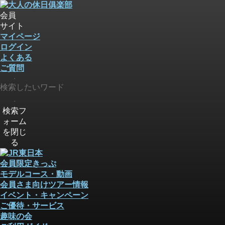
会員
サイト
マイページ
ログイン
よくある
ご質問
検索
検索
検索フ
ォーム
を閉じ
る
会員限定きっぷ
モデルコース・動画
会員さま向けツアー情報
イベント・キャンペーン
ご優待・サービス
趣味の会