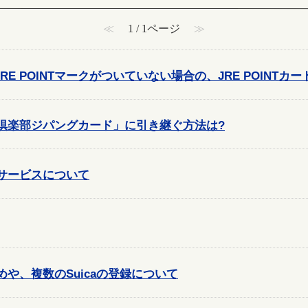
≪
1 / 1ページ
≫
E POINTマークがついていない場合の、JRE POINTカ
休日倶楽部ジパングカード」に引き継ぐ方法は?
算サービスについて
とめや、複数のSuicaの登録について