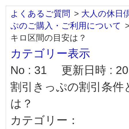
よくあるご質問
>
大人の休日
ぷのご購入・ご利用について
キロ区間の目安は？
カテゴリー表示
No : 31
更新日時 : 202
割引きっぷの割引条件と
は？
カテゴリー：