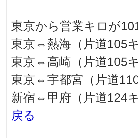
東京から営業キロが10
東京⇔熱海（片道105
東京⇔高崎（片道105
東京⇔宇都宮（片道11
新宿⇔甲府（片道124
戻る