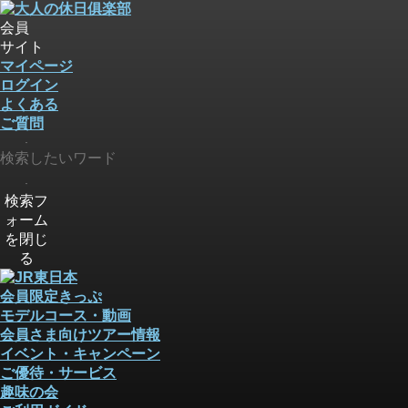
会員
サイト
マイページ
ログイン
よくある
ご質問
検索
検索
検索フ
ォーム
を閉じ
る
会員限定きっぷ
モデルコース・動画
会員さま向けツアー情報
イベント・キャンペーン
ご優待・サービス
趣味の会