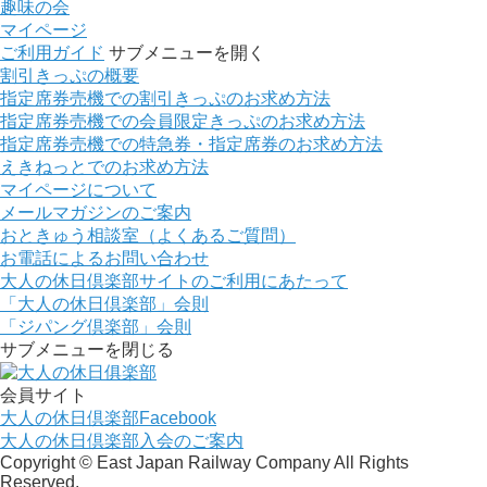
趣味の会
マイページ
ご利用ガイド
サブメニューを開く
割引きっぷの概要
指定席券売機での割引きっぷのお求め方法
指定席券売機での会員限定きっぷのお求め方法
指定席券売機での特急券・指定席券のお求め方法
えきねっとでのお求め方法
マイページについて
メールマガジンのご案内
おときゅう相談室（よくあるご質問）
お電話によるお問い合わせ
大人の休日倶楽部サイトのご利用にあたって
「大人の休日倶楽部」会則
「ジパング倶楽部」会則
サブメニューを閉じる
会員サイト
大人の休日倶楽部
Facebook
大人の休日倶楽部
入会のご案内
Copyright © East Japan Railway Company All Rights
Reserved.