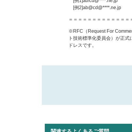
[例1]ab!cd@****.ne.jp
[例2]ab@cd@****.ne.jp
＝＝＝＝＝＝＝＝＝＝＝＝＝
※RFC（Request For
ト技術標準化委員会）が正式
ドレスです。
関連するよくあるご質問