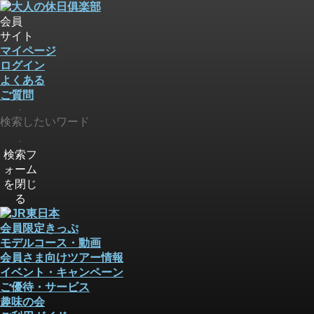
会員
サイト
マイページ
ログイン
よくある
ご質問
検索
検索
検索フ
ォーム
を閉じ
る
会員限定きっぷ
モデルコース・動画
会員さま向けツアー情報
イベント・キャンペーン
ご優待・サービス
趣味の会