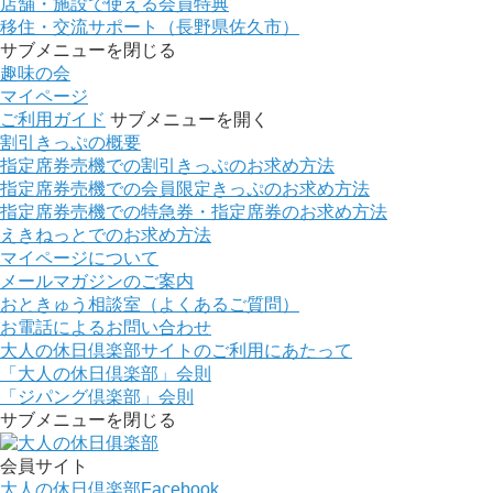
店舗・施設で使える会員特典
移住・交流サポート（長野県佐久市）
サブメニューを閉じる
趣味の会
マイページ
ご利用ガイド
サブメニューを開く
割引きっぷの概要
指定席券売機での割引きっぷのお求め方法
指定席券売機での会員限定きっぷのお求め方法
指定席券売機での特急券・指定席券のお求め方法
えきねっとでのお求め方法
マイページについて
メールマガジンのご案内
おときゅう相談室（よくあるご質問）
お電話によるお問い合わせ
大人の休日倶楽部サイトのご利用にあたって
「大人の休日倶楽部」会則
「ジパング倶楽部」会則
サブメニューを閉じる
会員サイト
大人の休日倶楽部
Facebook