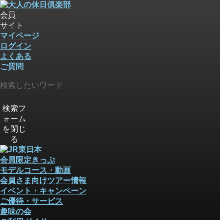
会員
サイト
マイページ
ログイン
よくある
ご質問
検索
検索
検索フ
ォーム
を閉じ
る
会員限定きっぷ
モデルコース・動画
会員さま向けツアー情報
イベント・キャンペーン
ご優待・サービス
趣味の会