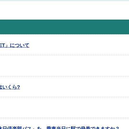
NET」について
はいくら?
休日倶楽部パス」を、乗車当日に駅で発券できますか？