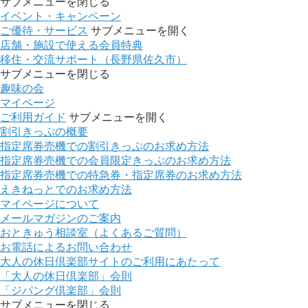
サブメニューを閉じる
イベント・キャンペーン
ご優待・サービス
サブメニューを開く
店舗・施設で使える会員特典
移住・交流サポート（長野県佐久市）
サブメニューを閉じる
趣味の会
マイページ
ご利用ガイド
サブメニューを開く
割引きっぷの概要
指定席券売機での割引きっぷのお求め方法
指定席券売機での会員限定きっぷのお求め方法
指定席券売機での特急券・指定席券のお求め方法
えきねっとでのお求め方法
マイページについて
メールマガジンのご案内
おときゅう相談室（よくあるご質問）
お電話によるお問い合わせ
大人の休日倶楽部サイトのご利用にあたって
「大人の休日倶楽部」会則
「ジパング倶楽部」会則
サブメニューを閉じる