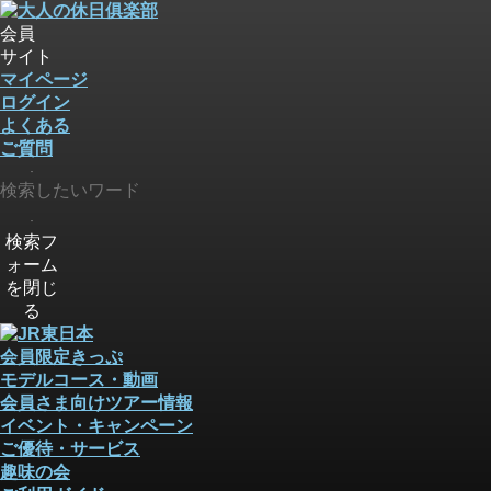
会員
サイト
マイページ
ログイン
よくある
ご質問
検索
検索
検索フ
ォーム
を閉じ
る
会員限定きっぷ
モデルコース・動画
会員さま向けツアー情報
イベント・キャンペーン
ご優待・サービス
趣味の会