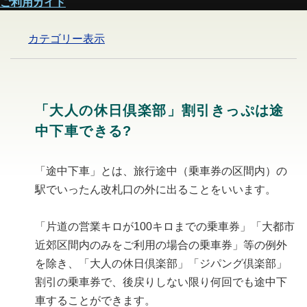
ご利用ガイド
カテゴリー表示
「大人の休日倶楽部」割引きっぷは途
中下車できる?
「途中下車」とは、旅行途中（乗車券の区間内）の
駅でいったん改札口の外に出ることをいいます。
「片道の営業キロが100キロまでの乗車券」「大都市
近郊区間内のみをご利用の場合の乗車券」等の例外
を除き、「大人の休日倶楽部」「ジパング倶楽部」
割引の乗車券で、後戻りしない限り何回でも途中下
車することができます。