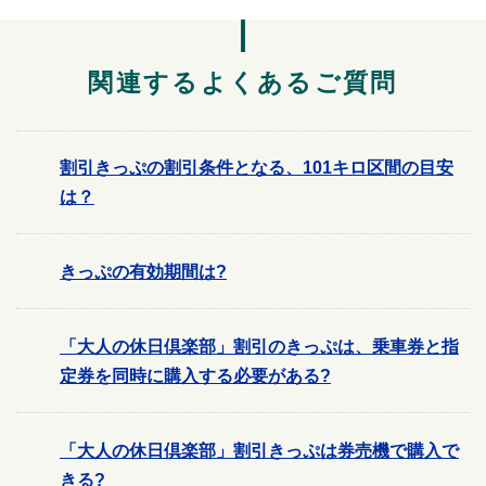
関連するよくあるご質問
割引きっぷの割引条件となる、101キロ区間の目安
は？
きっぷの有効期間は?
「大人の休日倶楽部」割引のきっぷは、乗車券と指
定券を同時に購入する必要がある?
「大人の休日倶楽部」割引きっぷは券売機で購入で
きる?