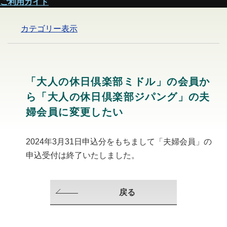
ご利用ガイド
カテゴリー表示
「大人の休日倶楽部ミドル」の会員か
ら「大人の休日倶楽部ジパング」の夫
婦会員に変更したい
2024年3月31日申込分をもちまして「夫婦会員」の
申込受付は終了いたしました。
戻る