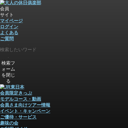
会員
サイト
マイページ
ログイン
よくある
ご質問
検索
検索
検索フ
ォーム
を閉じ
る
会員限定きっぷ
モデルコース・動画
会員さま向けツアー情報
イベント・キャンペーン
ご優待・サービス
趣味の会