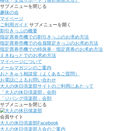
移住・交流サポート（長野県佐久市）
サブメニューを閉じる
趣味の会
マイページ
ご利用ガイド
サブメニューを開く
割引きっぷの概要
指定席券売機での割引きっぷのお求め方法
指定席券売機での会員限定きっぷのお求め方法
指定席券売機での特急券・指定席券のお求め方法
えきねっとでのお求め方法
マイページについて
メールマガジンのご案内
おときゅう相談室（よくあるご質問）
お電話によるお問い合わせ
大人の休日倶楽部サイトのご利用にあたって
「大人の休日倶楽部」会則
「ジパング倶楽部」会則
サブメニューを閉じる
会員サイト
大人の休日倶楽部
Facebook
大人の休日倶楽部
入会のご案内