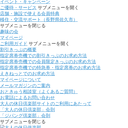
イベント・キャンペーン
ご優待・サービス
サブメニューを開く
店舗・施設で使える会員特典
移住・交流サポート（長野県佐久市）
サブメニューを閉じる
趣味の会
マイページ
ご利用ガイド
サブメニューを開く
割引きっぷの概要
指定席券売機での割引きっぷのお求め方法
指定席券売機での会員限定きっぷのお求め方法
指定席券売機での特急券・指定席券のお求め方法
えきねっとでのお求め方法
マイページについて
メールマガジンのご案内
おときゅう相談室（よくあるご質問）
お電話によるお問い合わせ
大人の休日倶楽部サイトのご利用にあたって
「大人の休日倶楽部」会則
「ジパング倶楽部」会則
サブメニューを閉じる