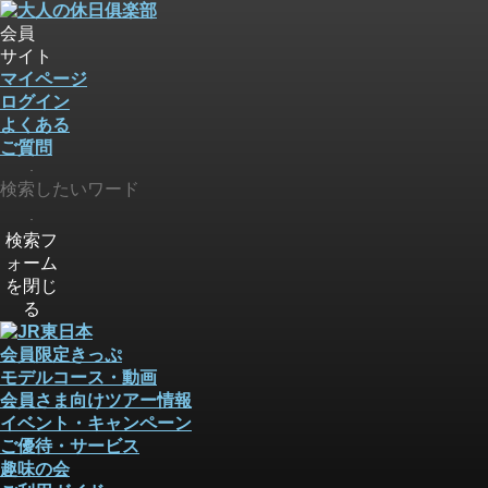
会員
サイト
マイページ
ログイン
よくある
ご質問
検索
検索
検索フ
ォーム
を閉じ
る
会員限定きっぷ
モデルコース・動画
会員さま向けツアー情報
イベント・キャンペーン
ご優待・サービス
趣味の会