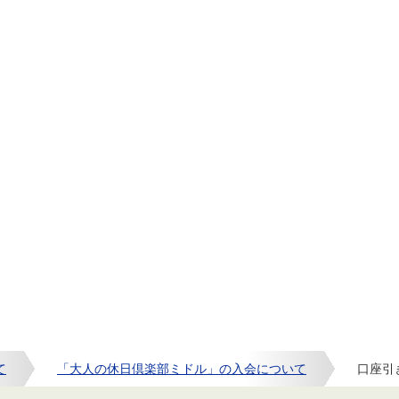
て
「大人の休日倶楽部ミドル」の入会について
口座引