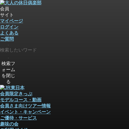
会員
サイト
マイページ
ログイン
よくある
ご質問
検索
検索
検索フ
ォーム
を閉じ
る
会員限定きっぷ
モデルコース・動画
会員さま向けツアー情報
イベント・キャンペーン
ご優待・サービス
趣味の会