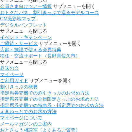
サブメニューを閉じる
会員さま向けツアー情報
サブメニューを開く
おトクなパス、割引きっぷで巡るモデルコース
CM撮影地マップ
デジタルパンフレット
サブメニューを閉じる
イベント・キャンペーン
ご優待・サービス
サブメニューを開く
店舗・施設で使える会員特典
移住・交流サポート（長野県佐久市）
サブメニューを閉じる
趣味の会
マイページ
ご利用ガイド
サブメニューを開く
割引きっぷの概要
指定席券売機での割引きっぷのお求め方法
指定席券売機での会員限定きっぷのお求め方法
指定席券売機での特急券・指定席券のお求め方法
えきねっとでのお求め方法
マイページについて
メールマガジンのご案内
おときゅう相談室（よくあるご質問）