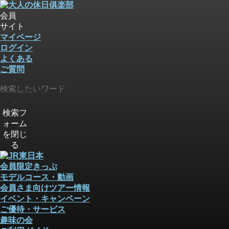
会員
サイト
マイページ
ログイン
よくある
ご質問
検索
検索
検索フ
ォーム
を閉じ
る
会員限定きっぷ
モデルコース・動画
会員さま向けツアー情報
イベント・キャンペーン
ご優待・サービス
趣味の会