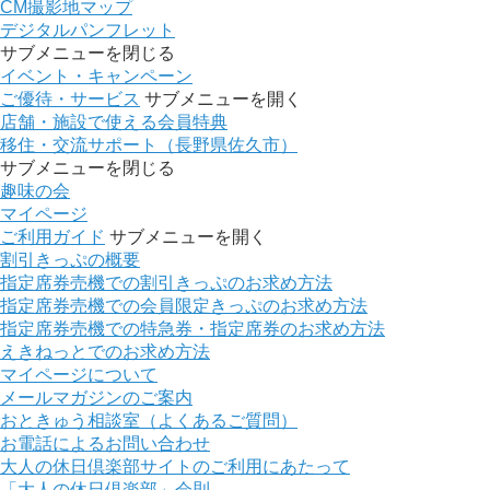
CM撮影地マップ
デジタルパンフレット
サブメニューを閉じる
イベント・キャンペーン
ご優待・サービス
サブメニューを開く
店舗・施設で使える会員特典
移住・交流サポート（長野県佐久市）
サブメニューを閉じる
趣味の会
マイページ
ご利用ガイド
サブメニューを開く
割引きっぷの概要
指定席券売機での割引きっぷのお求め方法
指定席券売機での会員限定きっぷのお求め方法
指定席券売機での特急券・指定席券のお求め方法
えきねっとでのお求め方法
マイページについて
メールマガジンのご案内
おときゅう相談室（よくあるご質問）
お電話によるお問い合わせ
大人の休日倶楽部サイトのご利用にあたって
「大人の休日倶楽部」会則