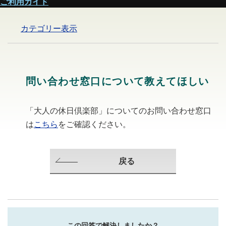
ご利用ガイド
カテゴリー表示
問い合わせ窓口について教えてほしい
「大人の休日倶楽部」についてのお問い合わせ窓口
は
こちら
をご確認ください。
戻る
この回答で解決しましたか？