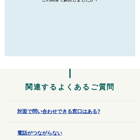
関連するよくあるご質問
対面で問い合わせできる窓口はある?
電話がつながらない