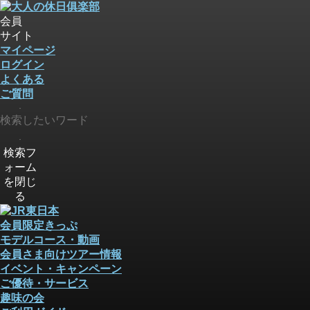
会員
サイト
マイページ
ログイン
よくある
ご質問
検索
検索
検索フ
ォーム
を閉じ
る
会員限定きっぷ
モデルコース・動画
会員さま向けツアー情報
イベント・キャンペーン
ご優待・サービス
趣味の会