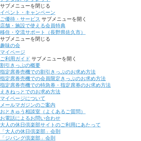
サブメニューを閉じる
イベント・キャンペーン
ご優待・サービス
サブメニューを開く
店舗・施設で使える会員特典
移住・交流サポート（長野県佐久市）
サブメニューを閉じる
趣味の会
マイページ
ご利用ガイド
サブメニューを開く
割引きっぷの概要
指定席券売機での割引きっぷのお求め方法
指定席券売機での会員限定きっぷのお求め方法
指定席券売機での特急券・指定席券のお求め方法
えきねっとでのお求め方法
マイページについて
メールマガジンのご案内
おときゅう相談室（よくあるご質問）
お電話によるお問い合わせ
大人の休日倶楽部サイトのご利用にあたって
「大人の休日倶楽部」会則
「ジパング倶楽部」会則