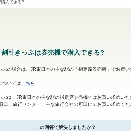
購入できる?
」割引きっぷは券売機で購入できる?
っぷの場合は、JR東日本の主な駅の「指定席券売機」でお買い
については
こちら
っぷは、JR東日本の主な駅の指定席券売機ではお買い求めいた
の窓口、旅行センター、主な旅行会社の窓口にてお買い求めくだ
この回答で解決しましたか？