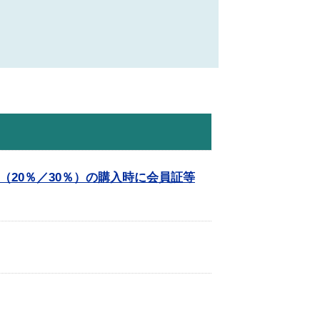
（20％／30％）の購入時に会員証等