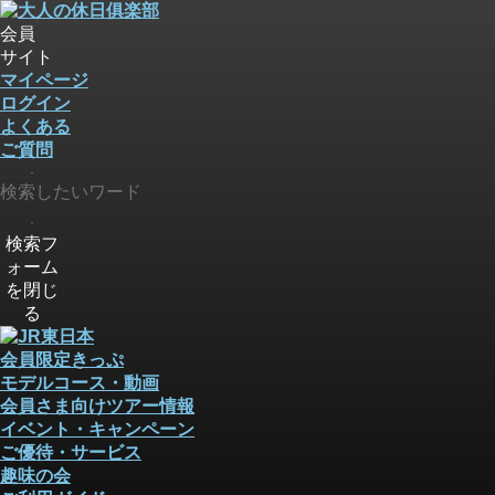
会員
サイト
マイページ
ログイン
よくある
ご質問
検索
検索
検索フ
ォーム
を閉じ
る
会員限定きっぷ
モデルコース・動画
会員さま向けツアー情報
イベント・キャンペーン
ご優待・サービス
趣味の会