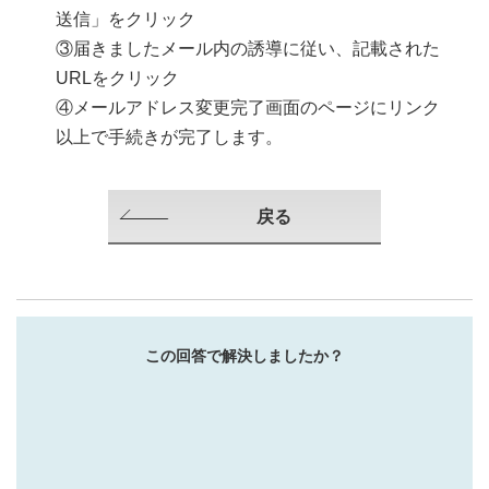
送信」をクリック
③届きましたメール内の誘導に従い、記載された
URLをクリック
④メールアドレス変更完了画面のページにリンク
以上で手続きが完了します。
戻る
この回答で解決しましたか？