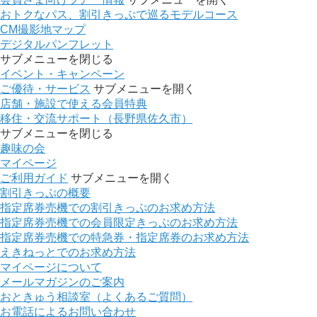
おトクなパス、割引きっぷで巡るモデルコース
CM撮影地マップ
デジタルパンフレット
サブメニューを閉じる
イベント・キャンペーン
ご優待・サービス
サブメニューを開く
店舗・施設で使える会員特典
移住・交流サポート（長野県佐久市）
サブメニューを閉じる
趣味の会
マイページ
ご利用ガイド
サブメニューを開く
割引きっぷの概要
指定席券売機での割引きっぷのお求め方法
指定席券売機での会員限定きっぷのお求め方法
指定席券売機での特急券・指定席券のお求め方法
えきねっとでのお求め方法
マイページについて
メールマガジンのご案内
おときゅう相談室（よくあるご質問）
お電話によるお問い合わせ