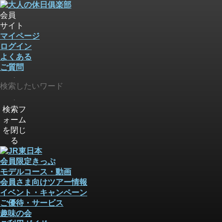
会員
サイト
マイページ
ログイン
よくある
ご質問
検索
検索
検索フ
ォーム
を閉じ
る
会員限定きっぷ
モデルコース・動画
会員さま向けツアー情報
イベント・キャンペーン
ご優待・サービス
趣味の会