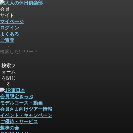
会員
サイト
マイページ
ログイン
よくある
ご質問
検索
検索
検索フ
ォーム
を閉じ
る
会員限定きっぷ
モデルコース・動画
会員さま向けツアー情報
イベント・キャンペーン
ご優待・サービス
趣味の会