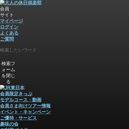
会員
サイト
マイページ
ログイン
よくある
ご質問
検索
検索
検索フ
ォーム
を閉じ
る
会員限定きっぷ
モデルコース・動画
会員さま向けツアー情報
イベント・キャンペーン
ご優待・サービス
趣味の会