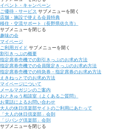
イベント・キャンペーン
ご優待・サービス
サブメニューを開く
店舗・施設で使える会員特典
移住・交流サポート（長野県佐久市）
サブメニューを閉じる
趣味の会
マイページ
ご利用ガイド
サブメニューを開く
割引きっぷの概要
指定席券売機での割引きっぷのお求め方法
指定席券売機での会員限定きっぷのお求め方法
指定席券売機での特急券・指定席券のお求め方法
えきねっとでのお求め方法
マイページについて
メールマガジンのご案内
おときゅう相談室（よくあるご質問）
お電話によるお問い合わせ
大人の休日倶楽部サイトのご利用にあたって
「大人の休日倶楽部」会則
「ジパング倶楽部」会則
サブメニューを閉じる