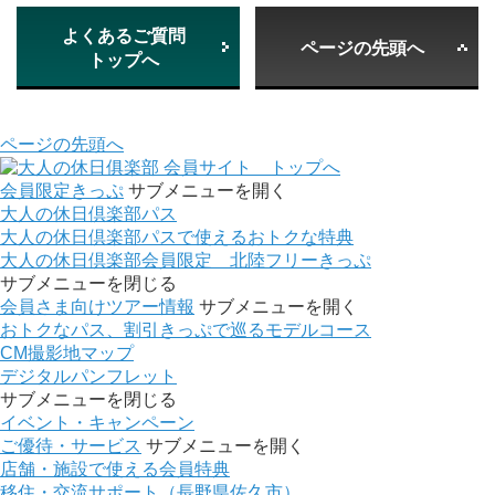
よくあるご質問
ページの先頭へ
トップへ
ページの先頭へ
会員サイト トップへ
会員限定きっぷ
サブメニューを開く
大人の休日倶楽部パス
大人の休日倶楽部パスで使えるおトクな特典
大人の休日倶楽部会員限定 北陸フリーきっぷ
サブメニューを閉じる
会員さま向けツアー情報
サブメニューを開く
おトクなパス、割引きっぷで巡るモデルコース
CM撮影地マップ
デジタルパンフレット
サブメニューを閉じる
イベント・キャンペーン
ご優待・サービス
サブメニューを開く
店舗・施設で使える会員特典
移住・交流サポート（長野県佐久市）