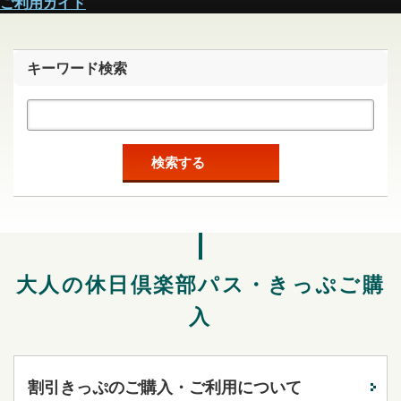
ご利用ガイド
キーワード検索
検索する
大人の休日倶楽部パス・きっぷご購
入
割引きっぷのご購入・ご利用について